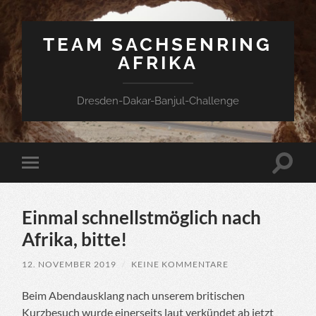
TEAM SACHSENRING
AFRIKA
Dresden-Dakar-Banjul-Challenge
Suchfe
Mobile-
ein-/a
Menü
ein-/ausblenden
Einmal schnellstmöglich nach
Afrika, bitte!
12. NOVEMBER 2019
/
KEINE KOMMENTARE
Beim Abendausklang nach unserem britischen
Kurzbesuch wurde einerseits laut verkündet ab jetzt