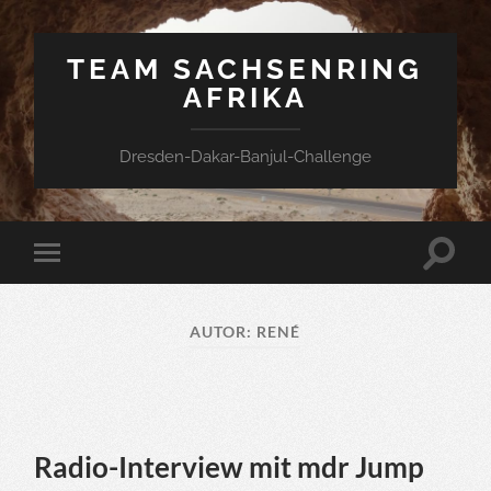
TEAM SACHSENRING
AFRIKA
Dresden-Dakar-Banjul-Challenge
Suchfe
Mobile-
ein-/a
Menü
ein-/ausblenden
AUTOR:
RENÉ
Radio-Interview mit mdr Jump